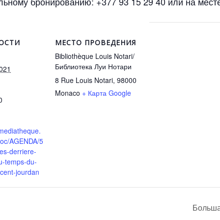
ьному бронированию: +377 93 15 29 40 или на месте
ОСТИ
МЕСТО ПРОВЕДЕНИЯ
Bibliothèque Louis Notari/
Библиотека Луи Нотари
2021
8 Rue Louis Notari, 98000
Monaco
+ Карта Google
0
.mediatheque.
/doc/AGENDA/5
es-derriere-
u-temps-du-
cent-jourdan
Больша