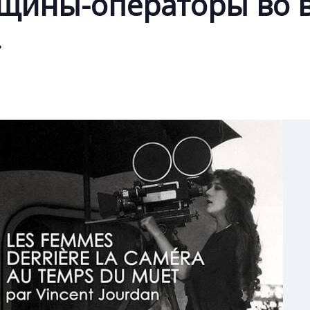
щины-операторы во 
»