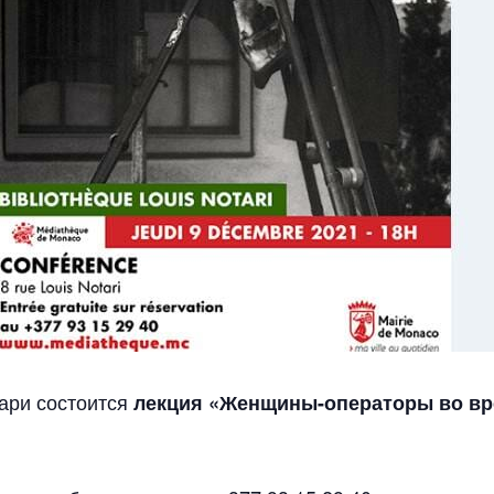
ари состоится
лекция «Женщины-операторы во вр