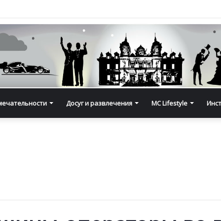
мечательности
Досуг и развлечения
MC Lifestyle
Инс