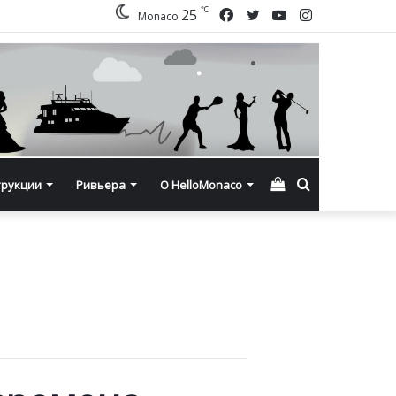
℃
Facebook
Twitter
YouTube
Instagram
25
Monaco
Смотреть
Искать
трукции
Ривьера
О HelloMonaco
корзину