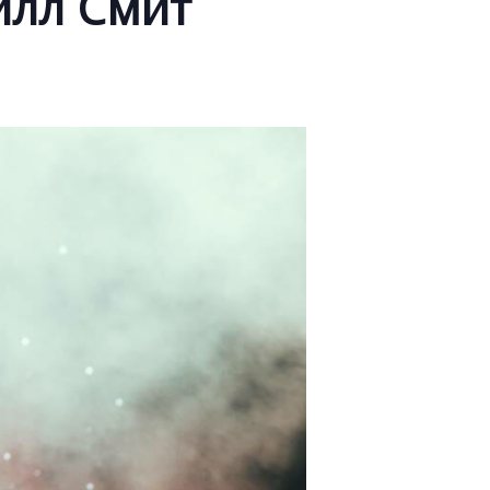
илл Смит