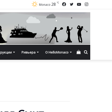
℃
Facebook
Twitter
YouTube
Instagram
28
Monaco
Смотреть
Искать
трукции
Ривьера
О HelloMonaco
корзину