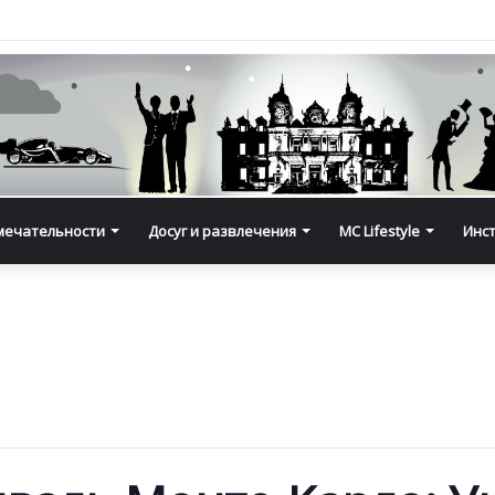
мечательности
Досуг и развлечения
MC Lifestyle
Инс