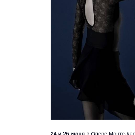
в Опере Монте-Кар
24 и 25 июня