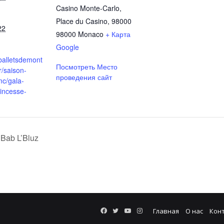
Casino Monte-Carlo,
Place du Casino, 98000
22
98000
Monaco
+ Карта
Google
balletsdemont
Посмотреть Место
r/saison-
проведения сайт
c/gala-
incesse-
Bab L’Bluz
Facebook
Twitter
YouTube
Instagram
Главная
О нас
Кон