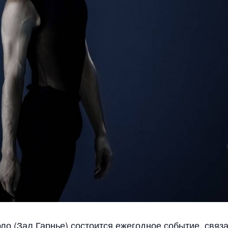
ло (Зал Гарнье) состоится ежегодное событие, связ