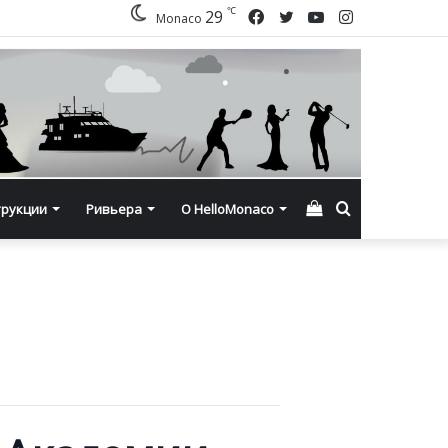
℃
Facebook
Twitter
YouTube
Instagram
29
Monaco
Смотреть
Искать
трукции
Ривьера
О HelloMonaco
корзину