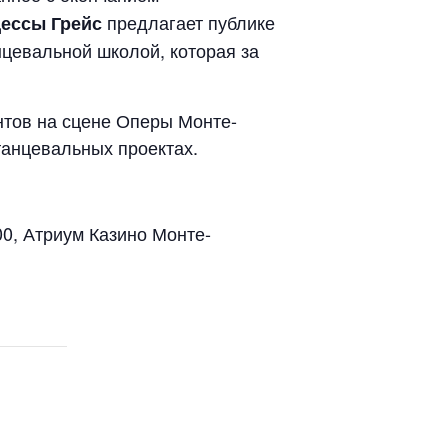
предлагает публике
цессы Грейс
нцевальной школой, которая за
нтов на сцене Оперы Монте-
танцевальных проектах.
00, Атриум Казино Монте-