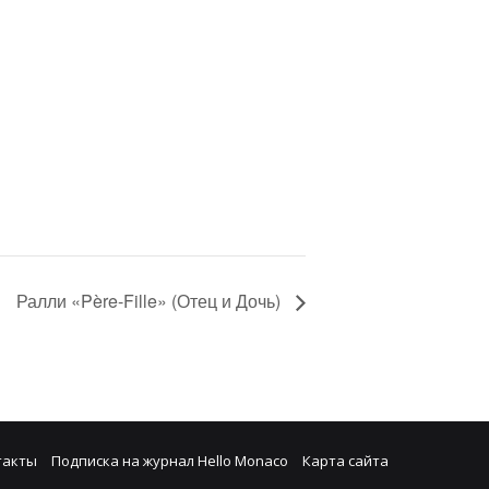
Ралли «Père-Fille» (Отец и Дочь)
такты
Подписка на журнал Hello Monaco
Карта сайта