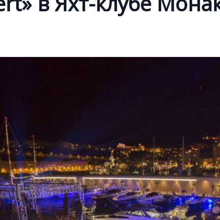
ert» в Яхт-клубе Мона