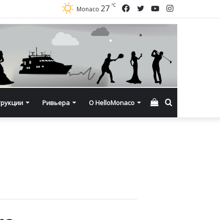
℃
Facebook
Twitter
YouTube
Instagram
27
Monaco
Смотреть
Искать
трукции
Ривьера
О HelloMonaco
корзину