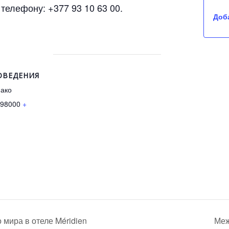
елефону: +377 93 10 63 00.
Доб
ОВЕДЕНИЯ
нако
, 98000
+
мира в отеле Méridien
Меж