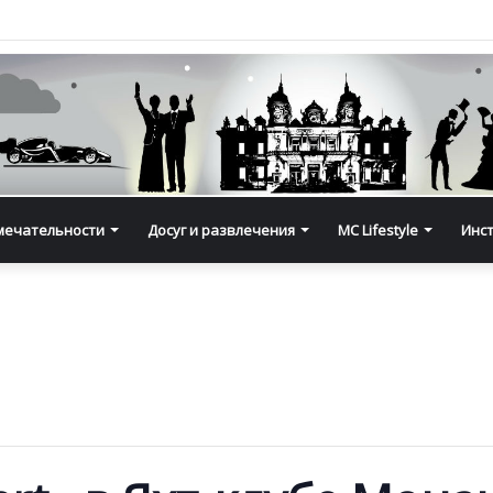
мечательности
Досуг и развлечения
MC Lifestyle
Инс