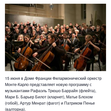
15 июня в Доме Франции Филармонический оркестр
Монте-Карло представляет новую программу с
музыкантами Рафаэль Трюшо Баррайя (флейта),
Мари Б. Барьер Билот (кларнет), Матье Блохом
(гобой), Артур Менрат (фагот) и Патриком Пенье
(валторна).