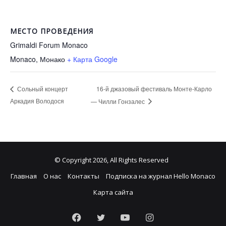
МЕСТО ПРОВЕДЕНИЯ
Grimaldi Forum Monaco
Monaco
,
Монако
+ Карта Google
16-й джазовый фестиваль Монте-Карло
Сольный концерт
Аркадия Володося
— Чилли Гонзалес
© Copyright 2026, All Rights Reserved
Главная
О нас
Контакты
Подписка на журнал Hello Monaco
Карта сайта
Facebook
Twitter
YouTube
Instagram