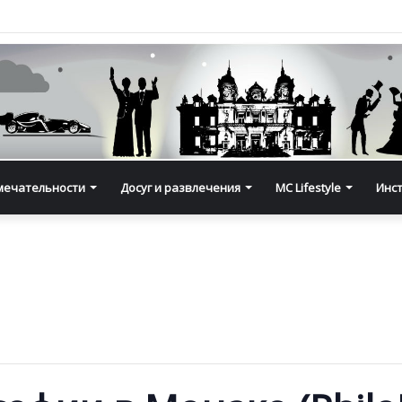
мечательности
Досуг и развлечения
MC Lifestyle
Инс