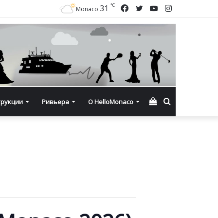
℃
Facebook
Twitter
YouTube
Instagram
31
Monaco
Смотреть
Искать
трукции
Ривьера
О HelloMonaco
корзину