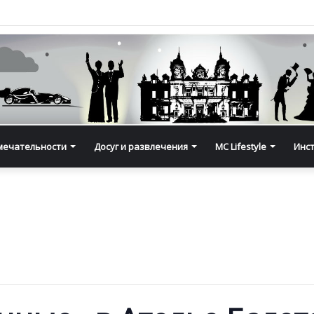
мечательности
Досуг и развлечения
MC Lifestyle
Инс