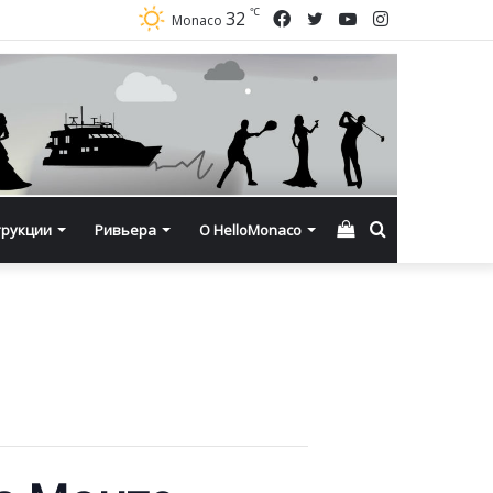
℃
Facebook
Twitter
YouTube
Instagram
32
Monaco
Смотреть
Искать
трукции
Ривьера
О HelloMonaco
корзину