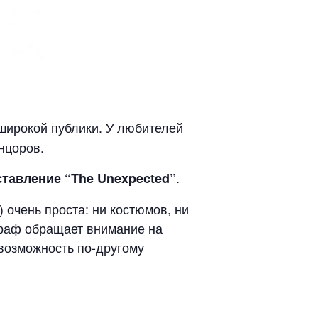
широкой публики. У любителей
нцоров.
.
тавление “The Unexpected”
очень проста: ни костюмов, ни
граф обращает внимание на
возможность по-другому