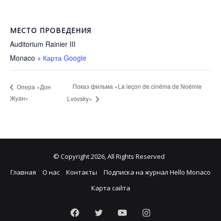
МЕСТО ПРОВЕДЕНИЯ
Auditorium Rainier III
Monaco
+ Карта Google
Показ фильма «La leçon de cinéma de Noémie
Опера «Дон
Жуан»
Lvovsky»
© Copyright 2026, All Rights Reserved
Главная
О нас
Контакты
Подписка на журнал Hello Monaco
Карта сайта
Facebook
Twitter
YouTube
Instagram