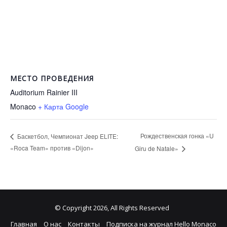
МЕСТО ПРОВЕДЕНИЯ
Auditorium Rainier III
Monaco
+ Карта Google
Рождественская гонка «U
Баскетбол, Чемпионат Jeep ELITE:
«Roca Team» против «Dijon»
Giru de Natale»
© Copyright 2026, All Rights Reserved
Главная
О нас
Контакты
Подписка на журнал Hello Monaco