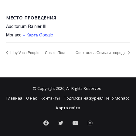
МЕСТО ПРОВЕДЕНИЯ
Auditorium Rainier III
Monaco
+ Карта Google
Шоу Voca People — Cosmic Tour
Cпектакль «Семья и огород»
© Copyright 2026, All Rights Reserved
Главная
О нас
Контакты
Подписка на журнал Hello Monaco
Карта сайта
Facebook
Twitter
YouTube
Instagram