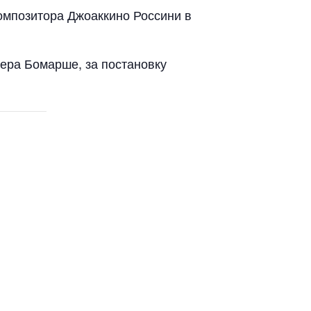
омпозитора Джоаккино Россини в
ера Бомарше, за постановку