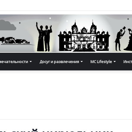
мечательности
Досуг и развлечения
MC Lifestyle
Инс