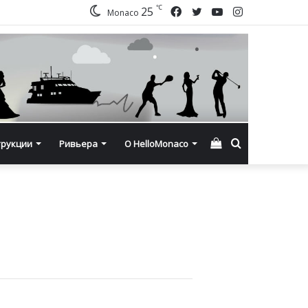
℃
Facebook
Twitter
YouTube
Instagram
25
Monaco
Смотреть
Искать
трукции
Ривьера
О HelloMonaco
корзину