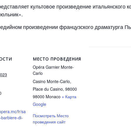
едставляет культовое произведение итальянского к
рюльник».
медийном произведении французского драматурга Пь
ОСТИ
МЕСТО ПРОВЕДЕНИЯ
Opéra Garnier Monte-
Carlo
2023
Casino Monte-Carlo,
Place du Casino, 98000
0
98000
Monaco
+ Карта
Google
opera.mc/fr/sa
Посмотреть Место
-barbiere-di-
проведения сайт