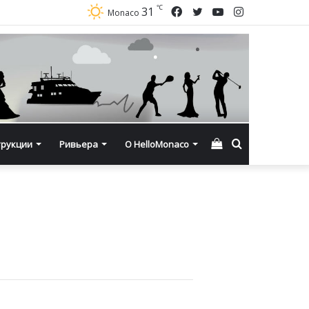
℃
Facebook
Twitter
YouTube
Instagram
31
Monaco
Смотреть
Искать
трукции
Ривьера
О HelloMonaco
корзину