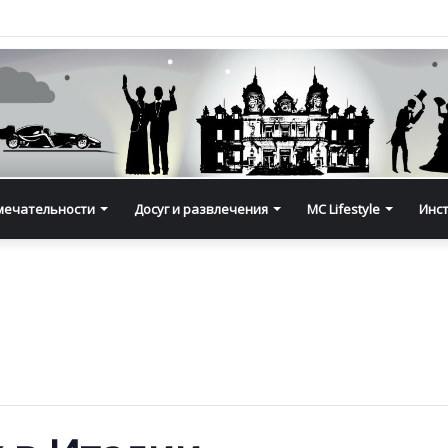
мечательности
Досуг и развлечения
MC Lifestyle
Инс