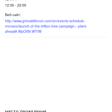
12:30 - 22:00
Веб-сайт:
http://www.grimaldiforum.com/en/events-schedule-
monaco/launch-of-the-trillion-tree-campaign---plant-
ahead#.WpOtIN-WTIW
МЕСТО ПРОВЕДЕНИЯ