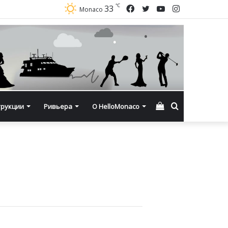
℃
Facebook
Twitter
YouTube
Instagram
33
Monaco
Смотреть
Искать
трукции
Ривьера
О HelloMonaco
корзину