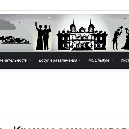
мечательности
Досуг и развлечения
MC Lifestyle
Инс