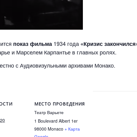
оится
1934 года
показ фильма
«Кризис закончился
рье и Марселем Карпантье в главных ролях.
естно с Аудиовизульными архивами Монако.
ОСТИ
МЕСТО ПРОВЕДЕНИЯ
Театр Варьете
020
1 Boulevard Albert 1er
98000
Monaco
+ Карта
Google