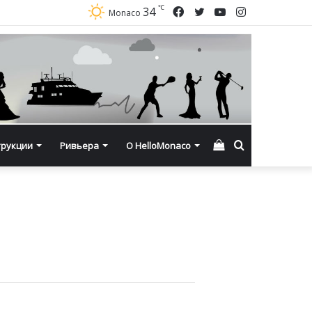
℃
Facebook
Twitter
YouTube
Instagram
34
Monaco
Смотреть
Искать
трукции
Ривьера
О HelloMonaco
корзину