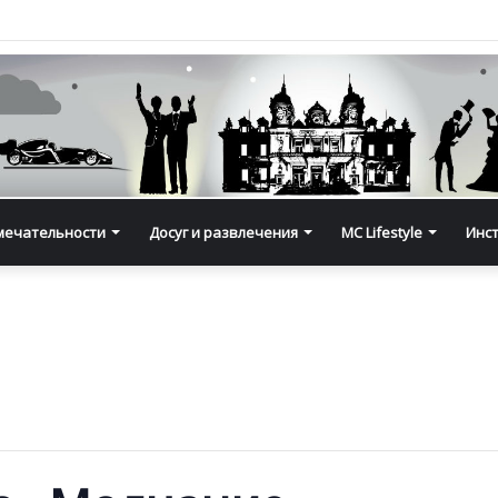
мечательности
Досуг и развлечения
MC Lifestyle
Инс