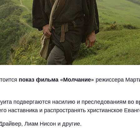
стоится
режиссера Марти
показ фильма «Молчание»
зуита подвергаются насилию и преследованиям во в
его наставника и распространять христианское Еванг
райвер, Лиам Нисон и другие.