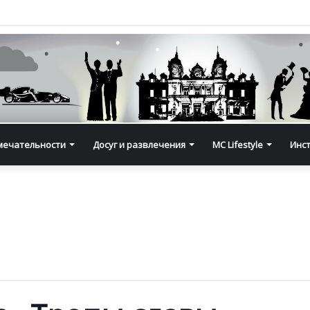
мечательности
Досуг и развлечения
MC Lifestyle
Инс