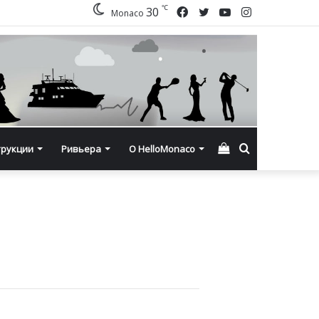
℃
Facebook
Twitter
YouTube
Instagram
30
Monaco
Смотреть
Искать
трукции
Ривьера
О HelloMonaco
корзину