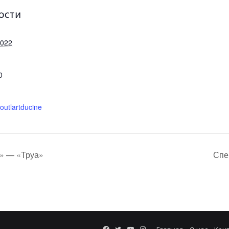
ОСТИ
2022
0
toutlartducine
о» — «Труа»
Спе
Facebook
Twitter
YouTube
Instagram