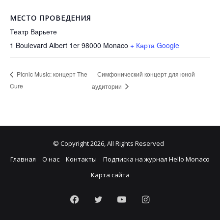
МЕСТО ПРОВЕДЕНИЯ
Театр Варьете
1 Boulevard Albert 1er 98000
Monaco
+ Карта Google
Симфонический концерт для юной
Picnic Music: концерт The
Cure
аудитории
© Copyright 2026, All Rights Reserved
Главная
О нас
Контакты
Подписка на журнал Hello Monaco
Карта сайта
Facebook
Twitter
YouTube
Instagram