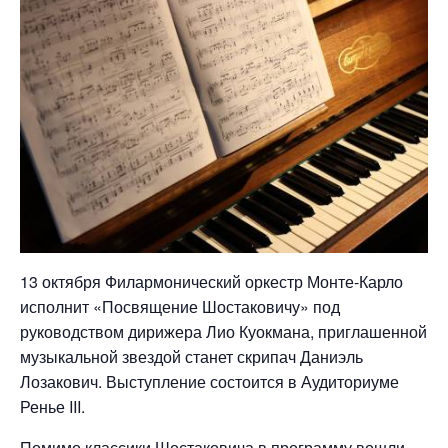
13 октября Филармонический оркестр Монте-Карло
исполнит «Посвящение Шостаковичу» под
руководством дирижера Лио Куокмана, приглашенной
музыкальной звездой станет скрипач Даниэль
Лозакович. Выступление состоится в Аудиториуме
Ренье III.
Помимо классики Шостаковича в программу вошли