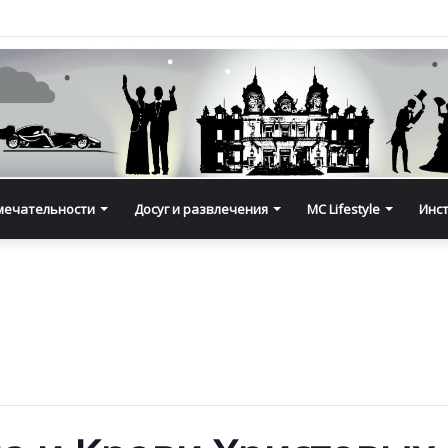
мечательности
Досуг и развлечения
MC Lifestyle
Инс