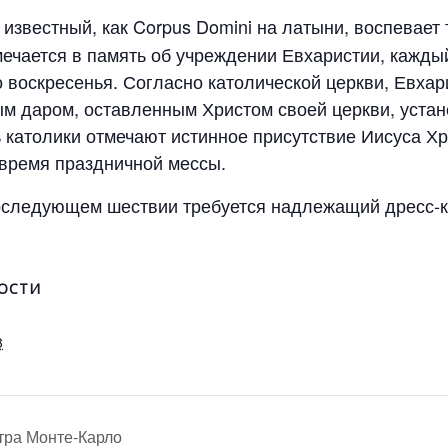
е известный, как Corpus Domini на латыни, воспевает
ечается в память об учреждении Евхаристии, кажды
 воскресенья. Согласно католической церкви, Евхар
м даром, оставленным Христом своей церкви, уста
 католики отмечают истинное присутствие Иисуса Хр
время праздничной мессы.
последующем шествии требуется надлежащий дресс-к
ОСТИ
3
тра Монте-Карло