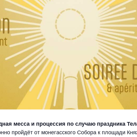
дная месса и процессия по случаю праздника Те
нно пройдёт от монегасского Собора к площади Кня