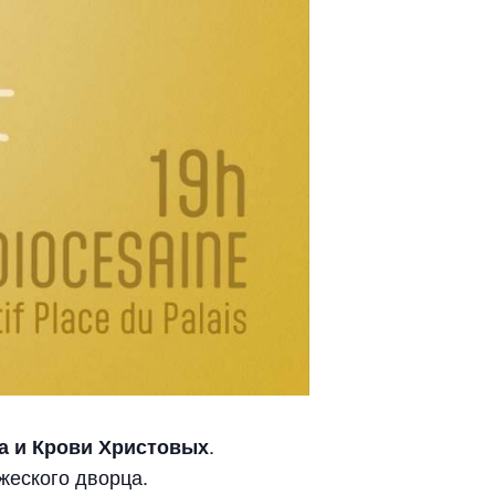
.
ла и Крови Христовых
жеского дворца.