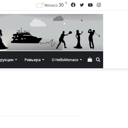
℃
Facebook
Twitter
YouTube
Instagram
30
Monaco
Смотреть
Искать
трукции
Ривьера
О HelloMonaco
корзину