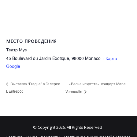
МЕСТО ПРОВЕДЕНИЯ
Театр Муз
45 Boulevard du Jardin Exotique, 98000
Monaco
+ Карта
Google
«Весна искусств»: концерт Marie
Выставка “Fragile” в Галерее
L’Entrepôt
Vermeulin
© Copyright 2026, All Rights Reserved
Главная
О нас
Контакты
Подписка на журнал Hello Monaco