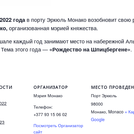
в порту Эркюль Монако возобновит свою 
2022 года
организованная мэрией княжества.
ко,
шале каждый год занимают место на набережной Аль
 Тема этого года —
.
«Рождество на Шпицбергене»
ОСТИ
ОРГАНИЗАТОР
МЕСТО ПРОВЕДЕ
Мэрия Монако
Порт Эркюль
2022
98000
Телефон:
Монако
,
Monaco
+ Ка
+377 93 15 06 02
Google
023
Посмотреть Организатор
сайт