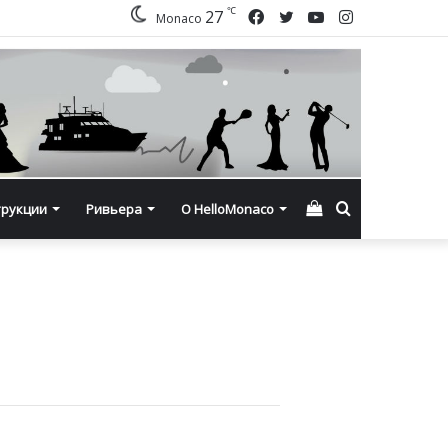
℃
Facebook
Twitter
YouTube
Instagram
27
Monaco
Смотреть
Искать
трукции
Ривьера
О HelloMonaco
корзину