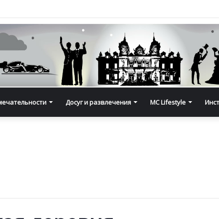
мечательности
Досуг и развлечения
MC Lifestyle
Инс