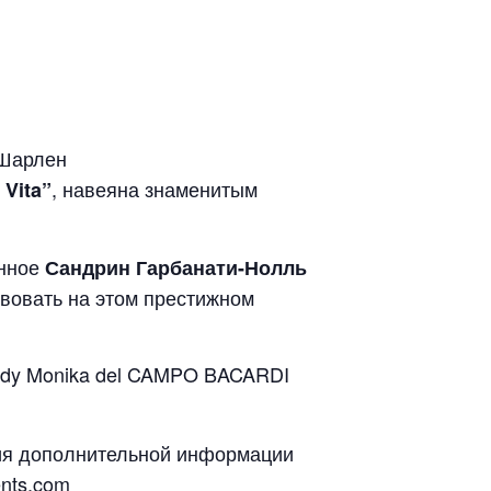
 Шарлен
, навеяна знаменитым
 Vita”
анное
Сандрин Гарбанати-Нолль
твовать на этом престижном
ady Monika del CAMPO BACARDI
ния дополнительной информации
nts.com