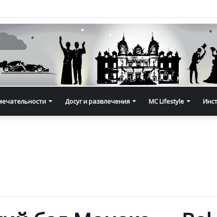
мечательности
Досуг и развлечения
MC Lifestyle
Инс