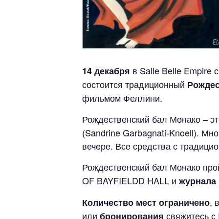
в Salle Belle Empire
14 декабря
состоится традиционный
Рождес
фильмом Феллини.
Рождественский бал Монако – э
(Sandrine Garbagnati-Knoell). М
вечере. Все средства с традици
Рождественский бал Монако пр
OF BAYFIELDD HALL и
журнала 
, 
Количество мест ограничено
или
свяжитесь с F
бронирования