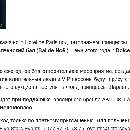
 сказочного Hotel de Paris под патронажем принцессы
. Тема этого года,
твенский бал
(Bal de Noël)
“Dolce
то ежегодное благотворительное мероприятие, созд
ногие влиятельные люди и VIP-персоны будут присутс
онного аукциона поступят в Фонд принцессы Шарлен.
ойдет
ювелирного бренда AKILLIS, L
при поддержке
.
HelloMonaco
вход только по платному приглашению. Для получе
ive Stars Events: +377 97 70 78 75,
events@5starseve