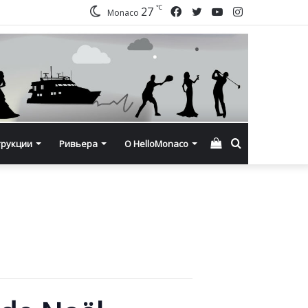
℃
Facebook
Twitter
YouTube
Instagram
27
Monaco
Смотреть
Искать
трукции
Ривьера
О HelloMonaco
корзину