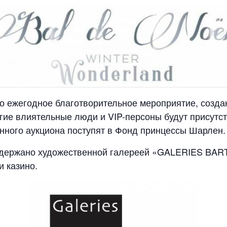
то ежегодное благотворительное мероприятие, созд
ногие влиятельные люди и VIP-персоны будут присутс
онного аукциона поступят в Фонд принцессы Шарлен.
ддержано художественной галереей «GALERIES BART
 казино.