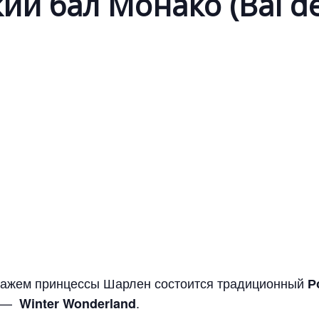
ий бал Монако (Bal de
нажем принцессы Шарлен состоится традиционный
Р
у —
.
Winter Wonderland