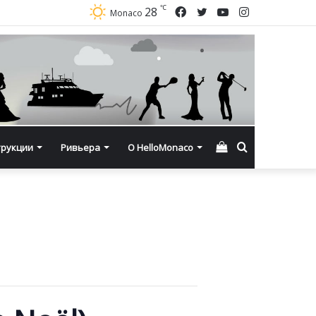
℃
Facebook
Twitter
YouTube
Instagram
28
Monaco
Смотреть
Искать
трукции
Ривьера
О HelloMonaco
корзину