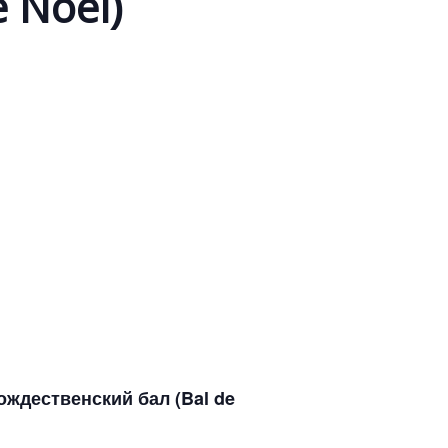
 Noël)
ождественский бал
(Bal de