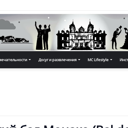
мечательности
Досуг и развлечения
MC Lifestyle
Инс