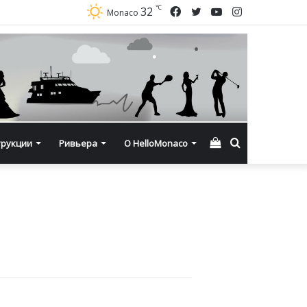
℃
Facebook
Twitter
YouTube
Instagram
32
Monaco
Смотреть
Искать
трукции
Ривьера
О HelloMonaco
корзину