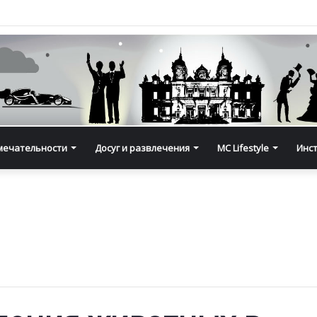
мечательности
Досуг и развлечения
MC Lifestyle
Инс