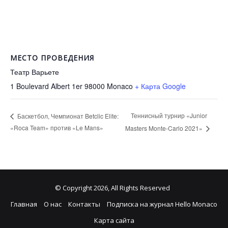
МЕСТО ПРОВЕДЕНИЯ
Театр Варьете
1 Boulevard Albert 1er 98000
Monaco
+ Карта Google
Теннисный турнир «Junior
Баскетбол, Чемпионат Betclic Elite:
«Roca Team» против «Le Mans»
Masters Monte-Carlo 2021»
© Copyright 2026, All Rights Reserved
Главная
О нас
Контакты
Подписка на журнал Hello Monaco
Карта сайта