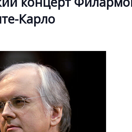
ий концерт Филармо
нте-Карло