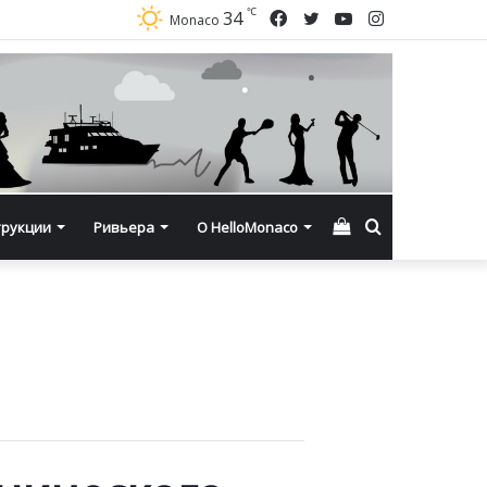
℃
Facebook
Twitter
YouTube
Instagram
34
Monaco
Смотреть
Искать
трукции
Ривьера
О HelloMonaco
корзину