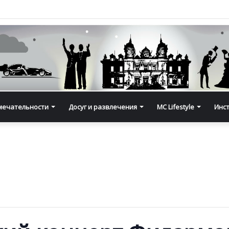
мечательности
Досуг и развлечения
MC Lifestyle
Инс