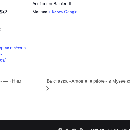
Auditorium Rainier III
2020
Monaco
+ Карта Google
0
.opmc.mc/conc
s-
es/
Выставка «Antoine le pilote» в Музее
о» — «Ним
Facebook
Twitter
YouTube
Instagram