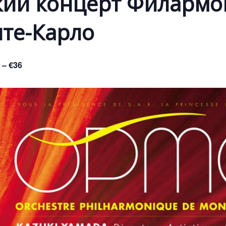
ий концерт Филармо
нте-Карло
 – €36