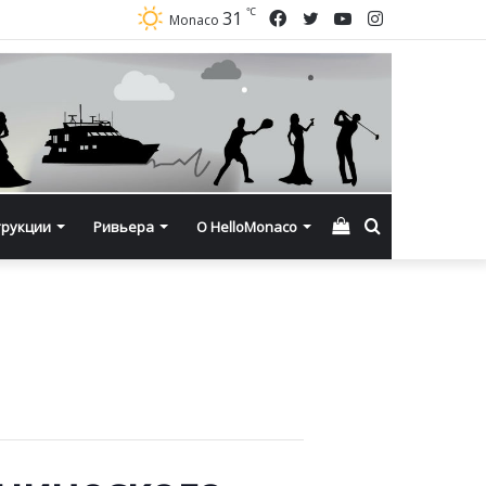
℃
Facebook
Twitter
YouTube
Instagram
31
Monaco
Смотреть
Искать
трукции
Ривьера
О HelloMonaco
корзину