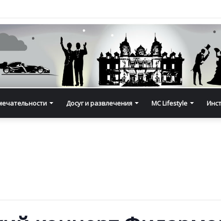
мечательности
Досуг и развлечения
MC Lifestyle
Инс