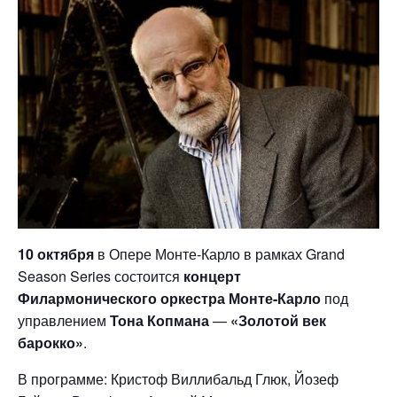
10 октября
в Опере Монте-Карло в рамках Grand
Season Series состоится
концерт
Филармонического оркестра Монте-Карло
под
управлением
Тона Копмана
—
«Золотой век
барокко»
.
В программе: Кристоф Виллибальд Глюк, Йозеф