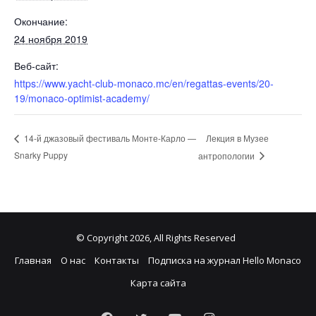
Окончание:
24 ноября 2019
Веб-сайт:
https://www.yacht-club-monaco.mc/en/regattas-events/20-
19/monaco-optimist-academy/
Лекция в Музее
14-й джазовый фестиваль Монте-Карло —
Snarky Puppy
антропологии
© Copyright 2026, All Rights Reserved
Главная
О нас
Контакты
Подписка на журнал Hello Monaco
Карта сайта