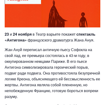
23
и
24 ноября
в Театр варьете покажет
спектакль
«Антигона»
французского драматурга Жана Ануя.
Жан Ануй переписал античную пьесу Софокла на
свой лад, ее премьера состоялась в 43-м году, в
оккупированном немцами Париже. В его пьесе
Антигона символизировала героический порыв,
подвиг ради подвига. Она противостояла безупречной
логике Креона, объясняющего ей бессмысленность ее
жертвы. Антигона являла собой плененную, но
непобежденную Францию, готовую бороться вопреки
разуму.