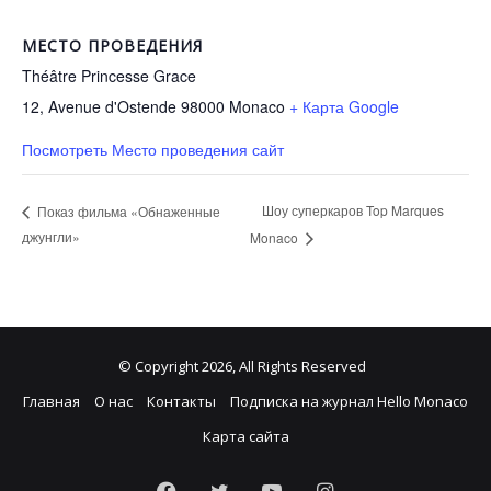
МЕСТО ПРОВЕДЕНИЯ
Théâtre Princesse Grace
12, Avenue d'Ostende 98000
Monaco
+ Карта Google
Посмотреть Место проведения сайт
Шоу суперкаров Top Marques
Показ фильма «Обнаженные
джунгли»
Monaco
© Copyright 2026, All Rights Reserved
Главная
О нас
Контакты
Подписка на журнал Hello Monaco
Карта сайта
Facebook
Twitter
YouTube
Instagram