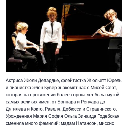
Актриса Жюли Депардье, флейтистка Жюльетт Юрель
и пианистка Элен Кувер знакомят нас с Мисей Серт,
которая на протяжении более сорока лет была музой
самых великих имен, от Боннара и Ренуара до
Дягилева и Кокто, Равеля, Дебюсси и Стравинского.
Урожденная Мария София Ольга Зинаида Годебская
сменила много фамилий: мадам Натансон, миссис