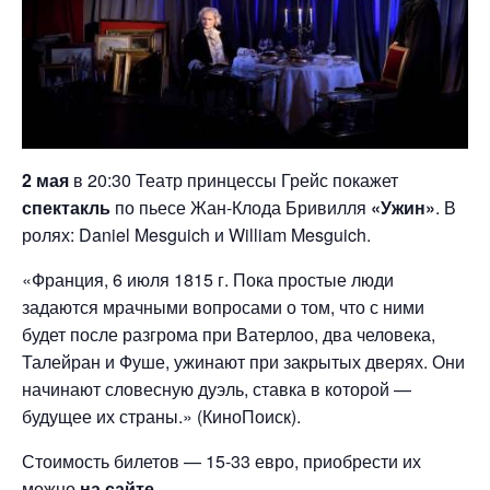
2 мая
в 20:30 Театр принцессы Грейс покажет
спектакль
по пьесе Жан-Клода Бривилля
«Ужин»
. В
ролях: Daniel Mesguich и William Mesguich.
«Франция, 6 июля 1815 г. Пока простые люди
задаются мрачными вопросами о том, что с ними
будет после разгрома при Ватерлоо, два человека,
Талейран и Фуше, ужинают при закрытых дверях. Они
начинают словесную дуэль, ставка в которой —
будущее их страны.» (КиноПоиск).
Стоимость билетов — 15-33 евро, приобрести их
можно
на сайте
.