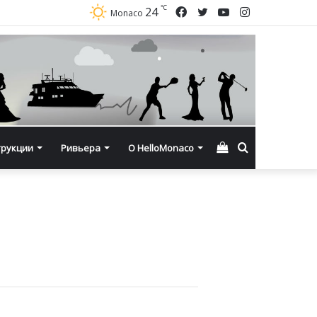
℃
Facebook
Twitter
YouTube
Instagram
24
Monaco
Смотреть
Искать
трукции
Ривьера
О HelloMonaco
корзину