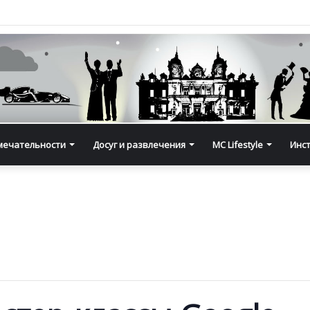
мечательности
Досуг и развлечения
MC Lifestyle
Инс