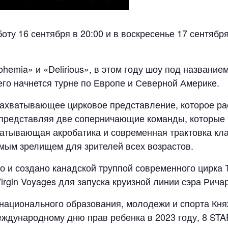
бботу 16 сентября в 20:00 и в воскресенье 17 сентяб
emia» и «Delirious», в этом году шоу под названием
его начнется турне по Европе и Северной Америке.
 захватывающее цирковое представление, которое р
представляя две соперничающие команды, которые н
ватывающая акробатика и современная трактовка кл
емым зрелищем для зрителей всех возрастов.
 и создано канадской труппой современного цирка T
irgin Voyages для запуска круизной линии сэра Рича
национального образования, молодежи и спорта Кня
ждународному дню прав ребенка в 2023 году, 8 STA