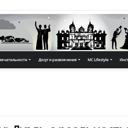
мечательности
Досуг и развлечения
MC Lifestyle
Инс