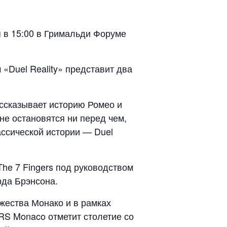
ря в 15:00 в Гримальди Форуме
 «Duel Reality» представит два
ассказывает историю Ромео и
е остановятся ни перед чем,
ассической истории — Duel
he 7 Fingers под руководством
рда Брэнсона.
жества Монако и в рамках
RS Monaco отметит столетие со