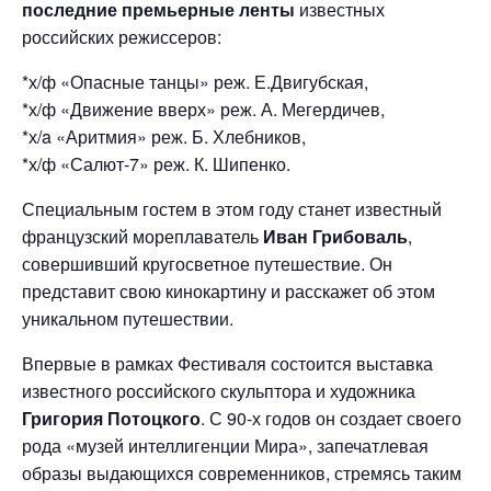
последние премьерные ленты
известных
российских режиссеров:
*х/ф «Опасные танцы» реж. Е.Двигубская,
*х/ф «Движение вверх» реж. А. Мегердичев,
*х/a «Аритмия» реж. Б. Хлебников,
*х/ф «Салют-7» реж. К. Шипенко.
Специальным гостем в этом году станет известный
французский мореплаватель
Иван Грибоваль
,
совершивший кругосветное путешествие. Он
представит свою кинокартину и расскажет об этом
уникальном путешествии.
Впервые в рамках Фестиваля состоится выставка
известного российского скульптора и художника
Григория Потоцкого
. С 90-х годов он создает своего
рода «музей интеллигенции Мира», запечатлевая
образы выдающихся современников, стремясь таким