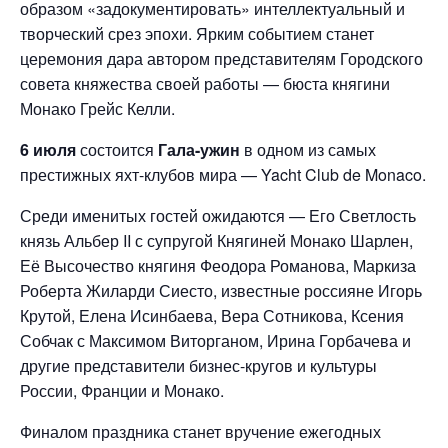
образом «задокументировать» интеллектуальный и
творческий срез эпохи. Ярким событием станет
церемония дара автором представителям Городского
совета княжества своей работы — бюста княгини
Монако Грейс Келли.
6 июля
состоится
Гала-ужин
в одном из самых
престижных яхт-клубов мира — Yacht Club de Monaco.
Среди именитых гостей ожидаются — Его Светлость
князь Альбер II с супругой Княгиней Монако Шарлен,
Её Высочество княгиня Феодора Романова, Маркиза
Роберта Жиларди Сиесто, известные россияне Игорь
Крутой, Елена Исинбаева, Вера Сотникова, Ксения
Собчак с Максимом Виторганом, Ирина Горбачева и
другие представители бизнес-кругов и культуры
России, Франции и Монако.
Финалом праздника станет вручение ежегодных