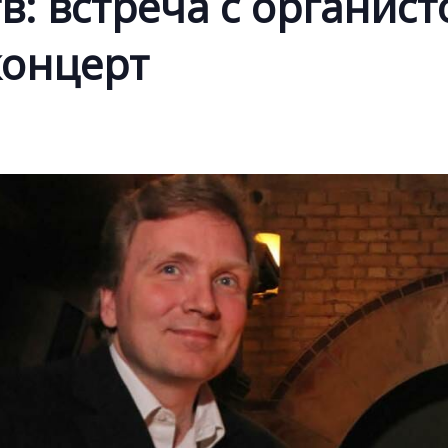
тв: встреча с органис
концерт