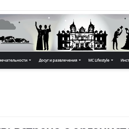
мечательности
Досуг и развлечения
MC Lifestyle
Инс