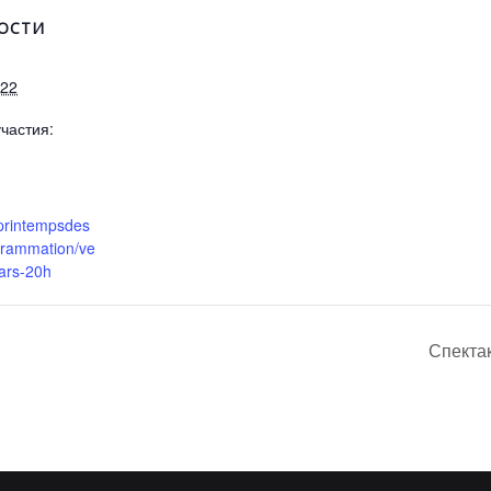
ОСТИ
022
частия:
.printempsdes
grammation/ve
ars-20h
Спекта