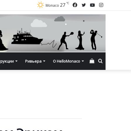
℃
Facebook
Twitter
YouTube
Instagram
27
Monaco
Смотреть
Искать
трукции
Ривьера
О HelloMonaco
корзину