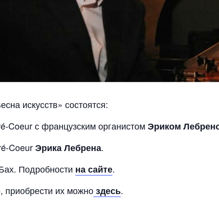
есна искусств» состоятся:
cré-Coeur с французским органистом
Эриком Лебрен
cré-Coeur
.
Эрика Лебрена
 Бах. Подробности
.
на сайте
, приобрести их можно
.
здесь