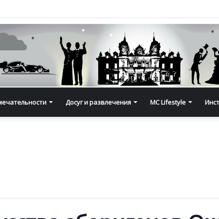
мечательности
Досуг и развлечения
MC Lifestyle
Инс