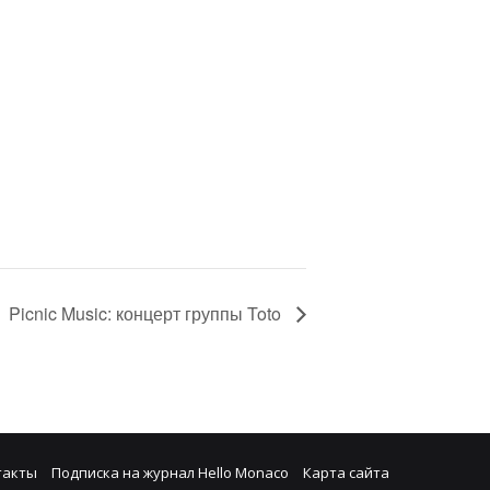
Picnic Music: концерт группы Toto
такты
Подписка на журнал Hello Monaco
Карта сайта