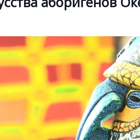
усства аборигенов О