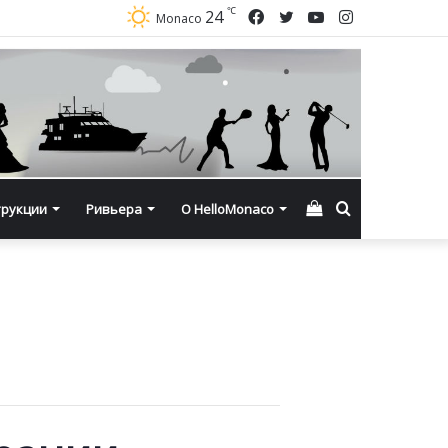
℃
Facebook
Twitter
YouTube
Instagram
24
Monaco
Смотреть
Искать
трукции
Ривьера
О HelloMonaco
корзину