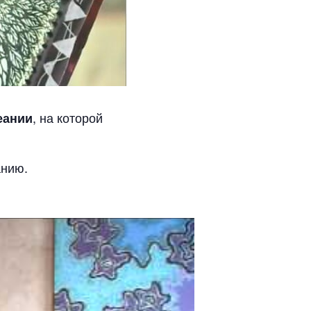
, на которой
еании
анию.