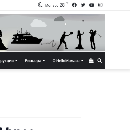
℃
Facebook
Twitter
YouTube
Instagram
28
Monaco
Смотреть
Искать
трукции
Ривьера
О HelloMonaco
корзину