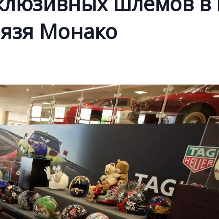
склюзивных шлемов в
нязя Монако