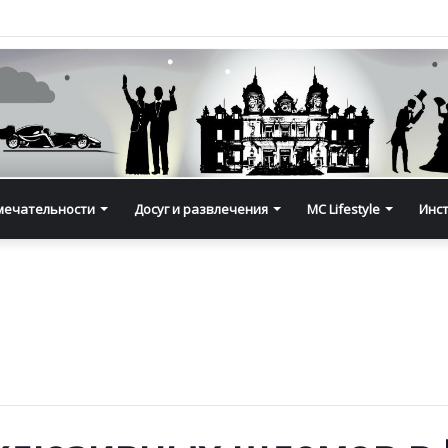
мечательности
Досуг и развлечения
MC Lifestyle
Инс