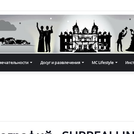
мечательности
Досуг и развлечения
MC Lifestyle
Инс