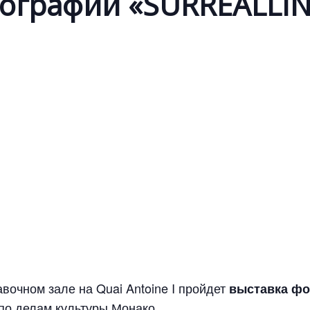
тографий «SURREALLI
вочном зале на Quai Antoine I пройдет
выставка ф
по делам культуры Монако