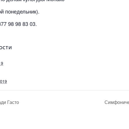
ой понедельник).
7 98 98 83 03.
ОСТИ
19
2019
ади Гасто
Симфониче