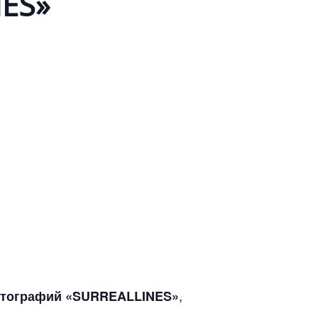
NES»
,
отографий «SURREALLINES»