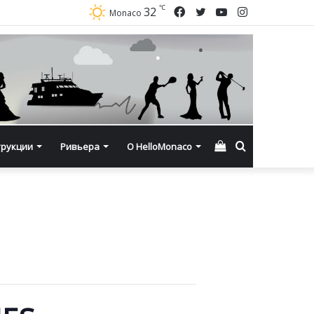
℃
Facebook
Twitter
YouTube
Instagram
32
Monaco
Смотреть
Искать
трукции
Ривьера
О HelloMonaco
корзину