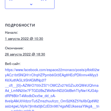
ПОДРОБНОСТИ
Начало:
1 августа 2022 @ 10:30
Окончание:
26 августа 2022 @ 18:30
Веб-сайт:
https://www.facebook.com/espace22monaco/posts/pfbid02w
yACz1btSNQH1rCfrqHZPpmb6Gt3EAg8HEcPDXnmv4Myy3
K6Xu8fAGL9ShKGMNp2l?
__cft__[0]=AZWrO700rZS71OMCZx276GZoJ0QW4UQhma
A4_LmNN20e7FTGD2BsZW4NmND2GldBehTIyNw1KJG4p
dRP8B0rT4ModbDxx5w_dd_oA-
8veIpAlkU0VdzcrTu5Zmszhuufczc_OmS2K8Z5YaXbQp8W2
aslz4gwLIVpfe7jlm8a5jbCzEl3n9874gaNEUksesaY9kg&__tn