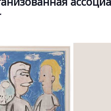
ганизованная ассоци
r