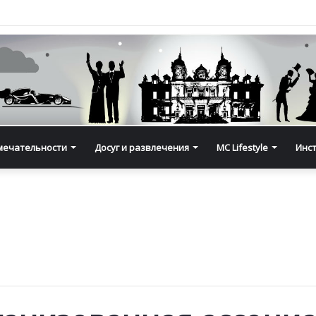
мечательности
Досуг и развлечения
MC Lifestyle
Инс