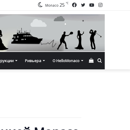
℃
Facebook
Twitter
YouTube
Instagram
25
Monaco
Смотреть
Искать
трукции
Ривьера
О HelloMonaco
корзину