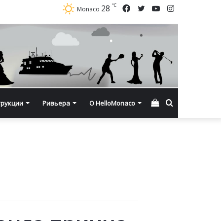
℃
Facebook
Twitter
YouTube
Instagram
28
Monaco
Смотреть
Искать
трукции
Ривьера
О HelloMonaco
корзину