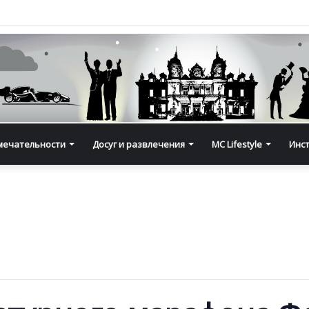
мечательности
Досуг и развлечения
MC Lifestyle
Инс