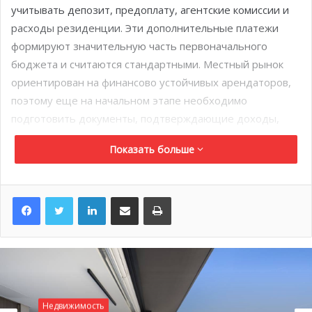
учитывать депозит, предоплату, агентские комиссии и
расходы резиденции. Эти дополнительные платежи
формируют значительную часть первоначального
бюджета и считаются стандартными. Местный рынок
ориентирован на финансово устойчивых арендаторов,
поэтому еще на начальном этапе необходимо
подготовить документы, подтверждающие доходы,
банковские гарантии и источник средств.
Показать больше
С чего начать?
LinkedIn
Поделиться по электронной почте
Распечатать
Перед тем как приступать к поиску подходящей
жилплощади определитесь с вашими базовыми
потребностями — район города, количество комнат,
бюджет, инфраструктура поблизости — школы,
магазины, пляжи, парковка, сроки заезда в квартиру.
Недвижимость