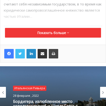
считают себя независимым государством, в то время как
юридически самопровозглашённое княжество является
частью Италии…
Показать больше
LinkedIn
Поделиться по электронной почте
Распечатать
Итальянская Ривьера
28 февраля , 2022
Бордигера, излюбленное место
королевских особ и Шарля Гарнье