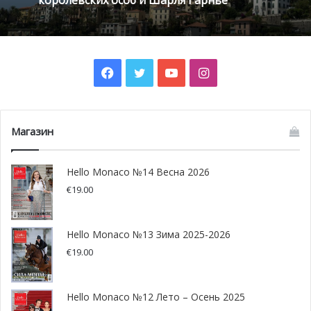
Facebook
Twitter
YouTube
Instagram
Магазин
© facebook.comPrincSebor
Hello Monaco №14 Весна 2026
Выйти из сумрака
€
19.00
Удивительно, но принадлежность Себорги какому-либо
Hello Monaco №13 Зима 2025-2026
государству не зафиксирована ни в одном официальном
€
19.00
документе, начиная с XVIII века, в том числе в акте о
создании Королевства Италии от 17 марта 1861 года.
Этот исторический факт так и остался бы незамеченным
Hello Monaco №12 Лето – Осень 2025