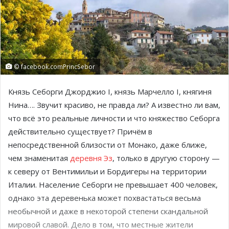
© facebook.comPrincSebor
Князь Себорги Джорджио I, князь Марчелло I, княгиня
Нина…. Звучит красиво, не правда ли? А известно ли вам,
что всё это реальные личности и что княжество Себорга
действительно существует? Причём в
непосредственной близости от Монако, даже ближе,
чем знаменитая
деревня Эз
, только в другую сторону —
к северу от Вентимильи и Бордигеры на территории
Италии. Население Себорги не превышает 400 человек,
однако эта деревенька может похвастаться весьма
необычной и даже в некоторой степени скандальной
мировой славой. Дело в том, что местные жители