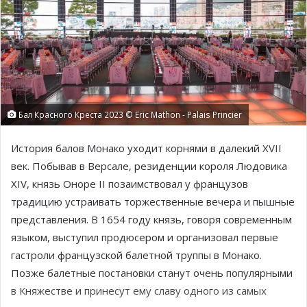
Бал Красного Креста 2023 © Eric Mathon - Palais Princier
История балов Монако уходит корнями в далекий XVII
век. Побывав в Версале, резиденции короля Людовика
XIV, князь Оноре II позаимствовал у французов
традицию устраивать торжественные вечера и пышные
представления. В 1654 году князь, говоря современным
языком, выступил продюсером и организовал первые
гастроли французской балетной труппы в Монако.
Позже балетные постановки станут очень популярными
в Княжестве и принесут ему славу одного из самых