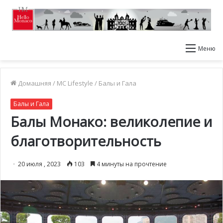
Меню
Домашняя
/
MC Lifestyle
/
Балы и Гала
Балы и Гала
Балы Монако: великолепие и
благотворительность
20 июля , 2023
103
4 минуты на прочтение