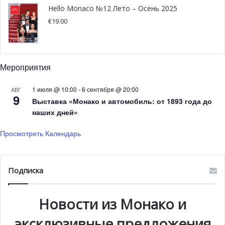
Hello Monaco №12 Лето – Осень 2025
тиаре Жозефины Богарне. Для создания тиары
€
19.00
французский ювелир Мари-Этьен Нито, основатель
ювелирного дома Chaumet, использовал около 1040
бриллиантов. Тиара украсила голову императрицы в
день коронации Наполеона 2 декабря 1804 года.
Мероприятия
Позже правительство Франции решило продать тиару,
1 июля @ 10:00
-
6 сентября @ 20:00
АВГ
9
и на сегодняшний день она является собственностью
Выставка «Монако и автомобиль: от 1893 года до
наших дней»
компании Van Cleef & Arpels, которая и предоставила ее
принцессе Грейс для торжественного выхода к гостям
Просмотреть Календарь
юбилейного бала в 1966 году.
Подписка
Новости из Монако и
эксклюзивные предложения