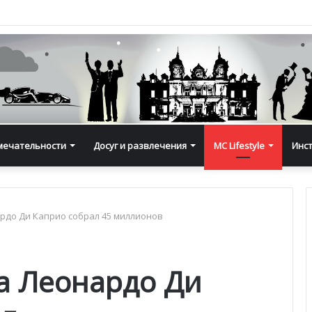
мечательности
Досуг и развлечения
MC Lifestyle
Инс
рдо Ди Каприо собрал 45 миллионов
а Леонардо Ди