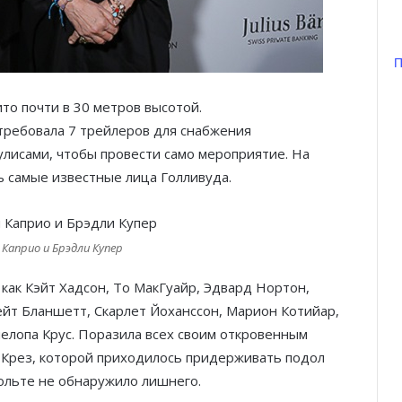
П
то почти в 30 метров высотой.
требовала 7 трейлеров для снабжения
улисами, чтобы провести само мероприятие. На
 самые известные лица Голливуда.
 Каприо и Брэдли Купер
 как Кэйт Хадсон, То МакГуайр, Эдвард Нортон,
ейт Бланшетт, Скарлет Йоханссон, Марион Котийар,
лопа Крус. Поразила всех своим откровенным
 Крез, которой приходилось придерживать подол
кольте не обнаружило лишнего.