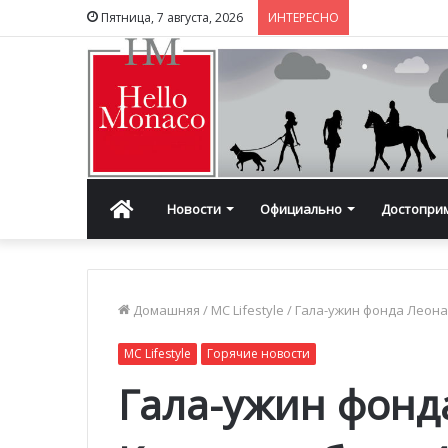
Пятница, 7 августа, 2026
ИНТЕРЕСНО
Главная
Новости
Официально
Достопри
Домашняя
/
MC Lifestyle
/
Гала-ужин фонда Леона
MC Lifestyle
Горячие новости
Гала-ужин фонд