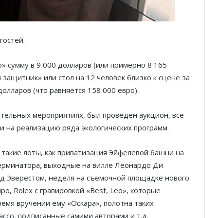
гостей.
» сумму в 9 000 долларов (или примерно 8 165
 защитник» или стол на 12 человек близко к сцене за
лларов (что равняется 158 000 евро).
ительных мероприятиях, был проведен аукцион, все
и на реализацию ряда экологических программ.
 такие лоты, как приватизация Эйфелевой башни на
Терминатора, выходные на вилле Леонардо Ди
над Эверестом, неделя на съемочной площадке нового
, Rolex с гравировкой «Best, Leo», которые
емя вручении ему «Оскара», полотна таких
ссо, подписанные самими авторами и т.д.