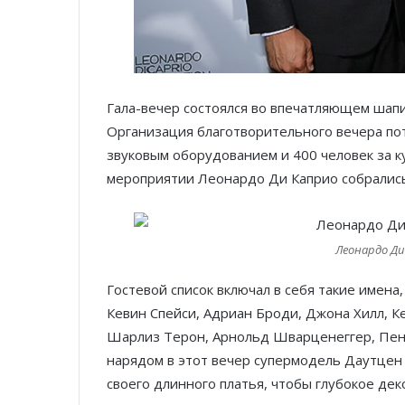
Гала-вечер состоялся во впечатляющем шапи
Организация благотворительного вечера по
звуковым оборудованием и 400 человек за к
мероприятии Леонардо Ди Каприо собрались
Леонардо Ди
Гостевой список включал в себя такие имена,
Кевин Спейси, Адриан Броди, Джона Хилл, К
Шарлиз Терон, Арнольд Шварценеггер, Пене
нарядом в этот вечер супермодель Даутцен
своего длинного платья, чтобы глубокое де