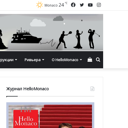
℃
Facebook
Twitter
YouTube
Instagram
24
Monaco
Смотреть
Искать
трукции
Ривьера
О HelloMonaco
корзину
Журнал HelloMonaco