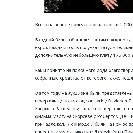
Всего на вечере присутствовало почти 1 000 
Входной билет обошелся гостям в «скромную
евро). Каждый гость получал статус «Великий
дополнительную небольшую плату 175 000 до
Как и принято на подобного рода благотвор
собранные средства от которого также пошл
В этом году на аукционе были представлены
вечер или день, мотоцикл Harley Davidson 
Каприо в Palm Springs, полет на вертолете 
фильма Мартина Скорсезе с Робертом Де Ниро
принадлежали Леонардо и были на нем во вр
известных художников как Джефф Кун и Пика