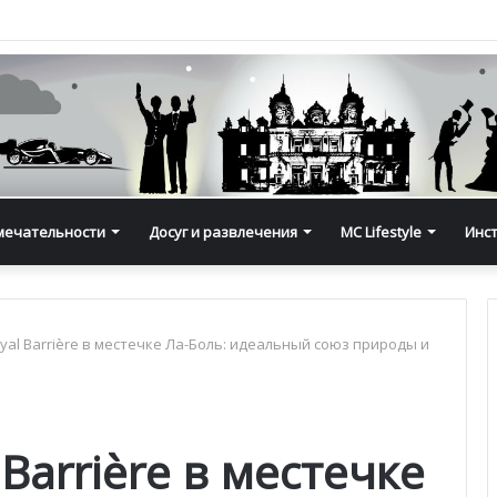
мечательности
Досуг и развлечения
MC Lifestyle
Инс
yal Barrière в местечке Ла-Боль: идеальный союз природы и
Barrière в местечке