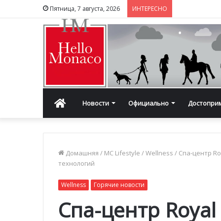
Пятница, 7 августа, 2026
ИНТЕРЕСНО
Главная
Новости
Официально
Достопри
Домашняя
/
MC Lifestyle
/
Wellness
/
Спа-центр Ro
технологий
Wellness
Горячие новости
Спа-центр Royal 