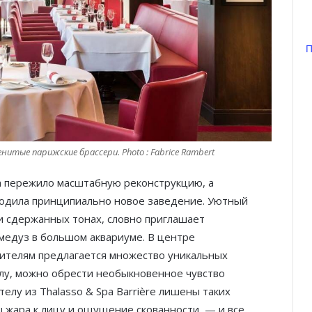
П
нитые парижские брассери. Photo : Fabrice Rambert
ра пережило масштабную реконструкцию, а
родила принципиально новое заведение. Уютный
и сдержанных тонах, словно приглашает
едуз в большом аквариуме. В центре
тителям предлагается множество уникальных
улу, можно обрести необыкновенное чувство
телу из Thalasso & Spa Barrière лишены таких
 жара к лицу и ощущение скованности, — и все