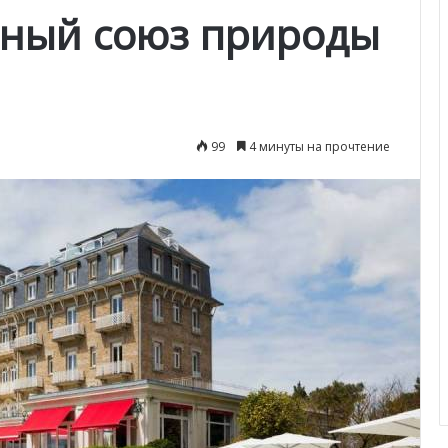
ьный союз природы
99
4 минуты на прочтение