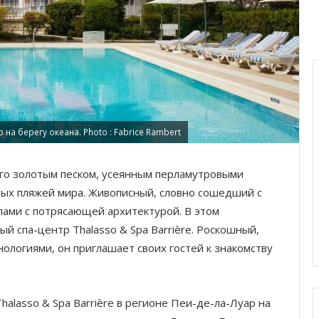
на берегу океана. Photo : Fabrice Rambert
его золотым песком, усеянным перламутровыми
вых пляжей мира. Живописный, словно сошедший с
лами с потрясающей архитектурой. В этом
й спа-центр Thalasso & Spa Barrière. Роскошный,
логиями, он приглашает своих гостей к знакомству
alasso & Spa Barrière в регионе Пеи-де-ла-Луар на