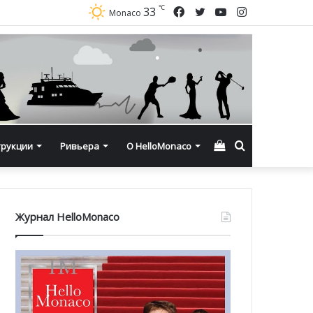
℃
Facebook
Twitter
YouTube
Instagram
33
Monaco
Смотреть
Искать
трукции
Ривьера
О HelloMonaco
корзину
Журнал HelloMonaco