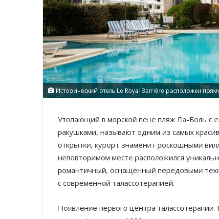
Исторический отель Le Royal Barrière расположен прямо 
Утопающий в морской пене пляж Ла-Боль с 
ракушками, называют одним из самых краси
открытки, курорт знаменит роскошными вил
неповторимом месте расположился уникальны
романтичный, оснащенный передовыми техно
с современной талассотерапией.
Появление первого центра талассотерапии Th