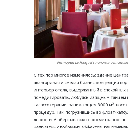
Ресторан Le Fouquet’s напоминает знаме
С тех пор многое изменилось: здание цент
авангардная и смелая бизнес-концепция по
интерьер отеля, выдержанный в спокойных 
помедитировать, любуясь изящным танцем м
2
талассотерапии, занимающем 3000 м
, посе
процедур. Так, погрузившись во флоат-капс
легкости. А обертывания от косметологов по 
неприятных побочных эффектов, как приливы