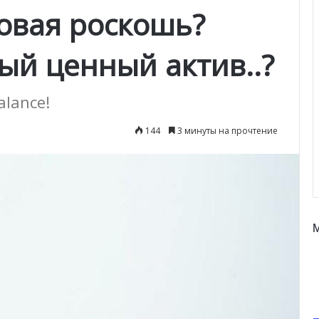
овая роскошь?
ый ценный актив..?
alance!
144
3 минуты на прочтение