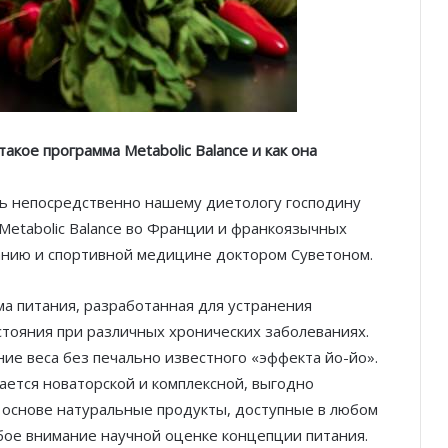
акое программа Metabolic Balance и как она
ть непосредственно нашему диетологу господину
 Metabolic Balance во Франции и франкоязычных
танию и спортивной медицине доктором Суветоном.
ма питания, разработанная для устранения
тояния при различных хронических заболеваниях.
е веса без печально известного «эффекта йо-йо».
ается новаторской и комплексной, выгодно
ее основе натуральные продукты, доступные в любом
обое внимание научной оценке концепции питания.