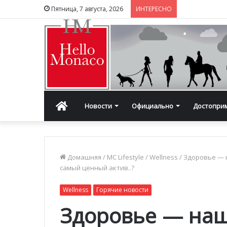
Пятница, 7 августа, 2026
ИНТЕРЕСНО
Главная
Новости
Официально
Достопри
Домашняя
/
MC Lifestyle
/
Wellness
/
Здоровье — 
самый ценный актив..?
Wellness
Горячие новости
Здоровье — наш