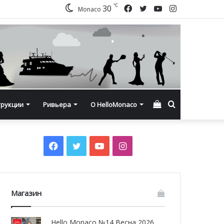
℃
Facebook
Twitter
YouTube
Instagram
30
Monaco
Смотреть
Искать
трукции
Ривьера
О HelloMonaco
корзину
Facebook
Twitter
YouTube
Instagram
Магазин
Hello Monaco №14 Весна 2026