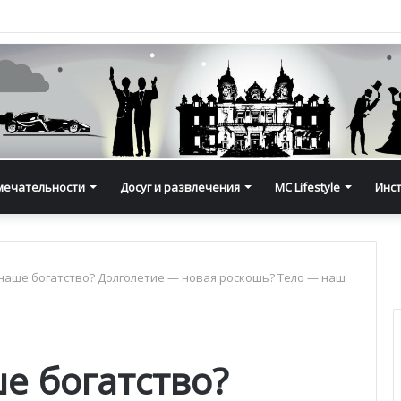
мечательности
Досуг и развлечения
MC Lifestyle
Инс
наше богатство? Долголетие — новая роскошь? Тело — наш
е богатство?